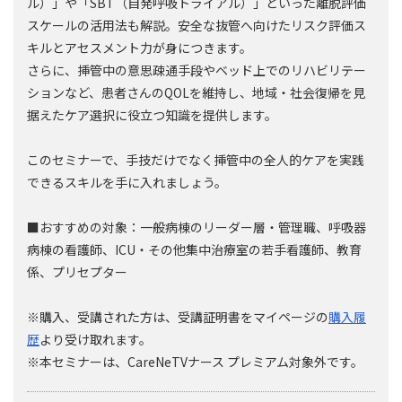
ル）」や「SBT（自発呼吸トライアル）」といった離脱評価
スケールの活用法も解説。安全な抜管へ向けたリスク評価ス
キルとアセスメント力が身につきます。
さらに、挿管中の意思疎通手段やベッド上でのリハビリテー
ションなど、患者さんのQOLを維持し、地域・社会復帰を見
据えたケア選択に役立つ知識を提供します。
このセミナーで、手技だけでなく挿管中の全人的ケアを実践
できるスキルを手に入れましょう。
■おすすめの対象：一般病棟のリーダー層・管理職、呼吸器
病棟の看護師、ICU・その他集中治療室の若手看護師、教育
係、プリセプター
※購入、受講された方は、受講証明書をマイページの
購入履
歴
より受け取れます。
※本セミナーは、CareNeTVナース プレミアム対象外です。