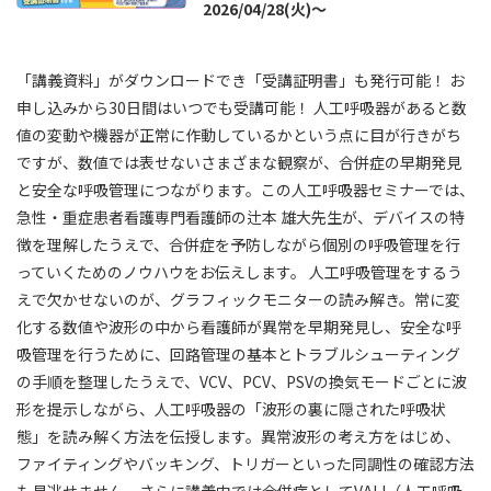
2026/04/28(火)～
「講義資料」がダウンロードでき「受講証明書」も発行可能！ お
申し込みから30日間はいつでも受講可能！ 人工呼吸器があると数
値の変動や機器が正常に作動しているかという点に目が行きがち
ですが、数値では表せないさまざまな観察が、合併症の早期発見
と安全な呼吸管理につながります。この人工呼吸器セミナーでは、
急性・重症患者看護専門看護師の辻本 雄大先生が、デバイスの特
徴を理解したうえで、合併症を予防しながら個別の呼吸管理を行
っていくためのノウハウをお伝えします。 人工呼吸管理をするう
えで欠かせないのが、グラフィックモニターの読み解き。常に変
化する数値や波形の中から看護師が異常を早期発見し、安全な呼
吸管理を行うために、回路管理の基本とトラブルシューティング
の手順を整理したうえで、VCV、PCV、PSVの換気モードごとに波
形を提示しながら、人工呼吸器の「波形の裏に隠された呼吸状
態」を読み解く方法を伝授します。異常波形の考え方をはじめ、
ファイティングやバッキング、トリガーといった同調性の確認方法