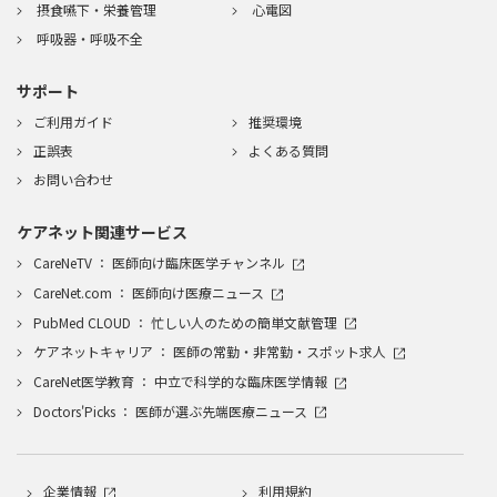
摂食嚥下・栄養管理
心電図
呼吸器・呼吸不全
サポート
ご利用ガイド
推奨環境
正誤表
よくある質問
お問い合わせ
ケアネット関連サービス
CareNeTV ： 医師向け臨床医学チャンネル
CareNet.com ： 医師向け医療ニュース
PubMed CLOUD ： 忙しい人のための簡単文献管理
ケアネットキャリア ： 医師の常勤・非常勤・スポット求人
CareNet医学教育 ： 中立で科学的な臨床医学情報
Doctors'Picks ： 医師が選ぶ先端医療ニュース
企業情報
利用規約