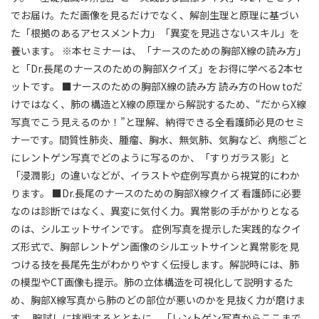
でお届け。ただ画像を見るだけでなく、解剖生理と原理に基づい
た「根拠のあるアセスメント力」「異変を見逃さないスキル」を
養います。 ※本セミナーは、「ナースのための胸部X線の読み方」
と「Dr.長尾のナースのための胸部Xクイズ」をお得に学べる2本セ
ットです。 ■ナースのための胸部X線の読み方 読み方のHow toだ
けではなく、肺の構造とX線の原理から解説するため、“だからX線
写真でこう見えるのか！”と理解、納得できる全看護師必見のセミ
ナーです。間質性肺炎、腫瘤、胸水、無気肺、気胸など、病態ごと
にレントゲン写真でどのように写るのか、「すりガラス影」と
「浸潤影」の違いなどが、イラストや症例写真から視覚的にわか
ります。 ■Dr.長尾のナースのための胸部X線クイズ 看護師に必要
なのは診断ではなく、異変に気付く力。異常影の手がかりとなる
のは、シルエットサインです。 症例写真を提示した実践的なクイ
ズ形式で、胸部レントゲン画像のシルエットサインと異常影を見
つける技を長尾先生がわかりやすく伝授します。解説時には、肺
の模型やCT画像も提示。肺の立体構造を可視化して説明するた
め、胸部X線写真から肺のどの部位が悪いのかを見抜く力が磨けま
す。 腕試しに挑戦するとともに、「レントゲン写真からここまで