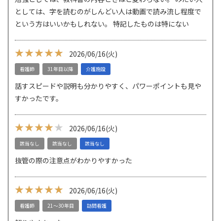
としては、字を読むのがしんどい人は動画で読み流し程度で
という方はいいかもしれない。 特記したものは特にない
★★★★★
★★★★★
2026/06/16
(火)
看護師
31年目以降
介護施設
話すスピードや説明も分かりやすく、パワーポイントも見や
すかったです。
★★★★
★★★★★
2026/06/16
(火)
該当なし
該当なし
該当なし
抜管の際の注意点がわかりやすかった
★★★★★
★★★★★
2026/06/16
(火)
看護師
21～30年目
訪問看護