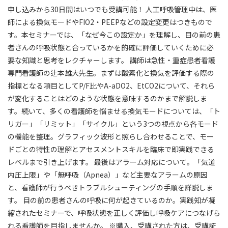
申し込みから30日間はいつでも受講可能！ 人工呼吸管理中は、医
師による換気モードやFIO2・PEEPなどの設定変更はつきもので
す。本セミナーでは、「なぜ今この設定か」を理解し、目の前の患
者さんの呼吸状態と合っているかを的確に評価していくために必
要な知識と思考をレクチャーします。 講師は急性・重症患者看護
専門看護師の辻本雄大先生。まずは酸素化と換気を評価する際の
指標となる項目としてP/F比やA-aDO2、EtCO2について、それら
が変化することはどのような状態を意味するのかまで解説しま
す。続いて、多くの看護師を悩ませる換気モードについては、「ト
リガー」「リミット」「サイクル」という3つの視点から各モード
の機能を整理。グラフィック波形と照らし合わせることで、モー
ドごとの特性の理解とアセスメントスキルを臨床で即実践できる
レベルまで引き上げます。 最後はアラーム対応について。「気道
内圧上限」や「無呼吸（Apnea）」など主要なアラームの原因
と、看護師が行うべきトラブルシューティングの手順を詳説しま
す。 目の前の患者さんの呼吸に何が起きているのか。実践知が凝
縮されたセミナーで、呼吸状態を正しく評価し呼吸ケアにつなげら
れる看護師を目指しませんか。 ※購入、受講された方は、受講証