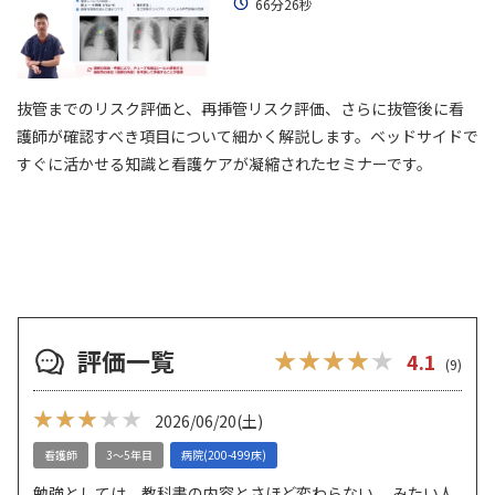
66分26秒
抜管までのリスク評価と、再挿管リスク評価、さらに抜管後に看
護師が確認すべき項目について細かく解説します。ベッドサイドで
すぐに活かせる知識と看護ケアが凝縮されたセミナーです。
評価一覧
★★★★★
★★★★★
4.1
(9)
★★★
★★★★★
2026/06/20
(土)
看護師
3～5年目
病院(200-499床)
勉強としては、教科書の内容とさほど変わらない。 みたい人