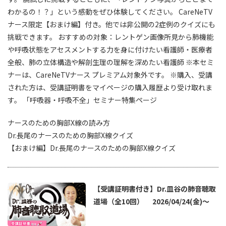
わかるの！？」という感動をぜひ体験してください。 CareNeTV
ナース限定【おまけ編】付き。他では非公開の2症例のクイズにも
挑戦できます。 おすすめの対象：レントゲン画像所見から肺機能
や呼吸状態をアセスメントする力を身に付けたい看護師・医療者
全般、肺の立体構造や解剖生理の理解を深めたい看護師 ※本セミ
ナーは、CareNeTVナース プレミアム対象外です。 ※購入、受講
された方は、受講証明書をマイページの購入履歴より受け取れま
す。 「呼吸器・呼吸不全」セミナー特集ページ
ナースのための胸部X線の読み方
Dr.長尾のナースのための胸部X線クイズ
【おまけ編】Dr.長尾のナースのための胸部X線クイズ
【受講証明書付き】Dr.皿谷の肺音聴取
道場（全10回） 2026/04/24(金)～