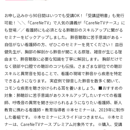
お申し込みから90日間はいつでも受講OK！「受講証明書」も発行
可能！ ＼＼「CareNeTV」で人気の講義が「CareNeTVナース」に
も登場／／ 看護師にも必須となる肺聴診のスキルアップに繋がる
セミナーをピックアップしました。 肺音聴取に苦手意識がある・
自信がない看護師の方、ぜひこのセミナーを見てください！ 皿谷
健先生が、胸部の解剖から肺音が聞こえる原理、雑音が生じる理
由まで、肺音聴取に必要な知識を丁寧に解説します。 胸部だけで
なく頸部や口腔での聴診のコツも伝授。さまざまな部位での聴診
スキルと異常音を知ることで、看護の現場で肺音から疾患を特定
できるようになります。 実症例で録音した肺音を数多く聞いて、
コモンな疾患を聴き分けられる耳を養いましょう。 ■おすすめの
対象：肺聴診に苦手意識がありスキルアップしたいすべての看護
師、呼吸音の異常を聞き分けられるようになりたい看護師、新人
教育に携わる看護師・教育指導者 ※本セミナーは、2019年に制作
した番組です。 ※本セミナーにスライドはつきません。 ※本セミ
ナーは、CareNeTVナース プレミアム対象外です。 ※購入、受講