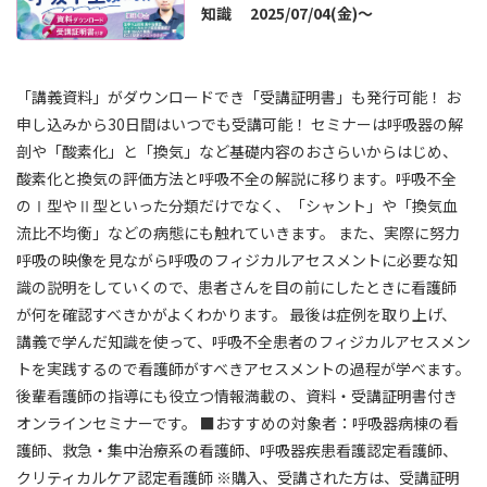
知識 2025/07/04(金)～
「講義資料」がダウンロードでき「受講証明書」も発行可能！ お
申し込みから30日間はいつでも受講可能！ セミナーは呼吸器の解
剖や「酸素化」と「換気」など基礎内容のおさらいからはじめ、
酸素化と換気の評価方法と呼吸不全の解説に移ります。呼吸不全
のⅠ型やⅡ型といった分類だけでなく、「シャント」や「換気血
流比不均衡」などの病態にも触れていきます。 また、実際に努力
呼吸の映像を見ながら呼吸のフィジカルアセスメントに必要な知
識の説明をしていくので、患者さんを目の前にしたときに看護師
が何を確認すべきかがよくわかります。 最後は症例を取り上げ、
講義で学んだ知識を使って、呼吸不全患者のフィジカルアセスメン
トを実践するので看護師がすべきアセスメントの過程が学べます。
後輩看護師の指導にも役立つ情報満載の、資料・受講証明書付き
オンラインセミナーです。 ■おすすめの対象者：呼吸器病棟の看
護師、救急・集中治療系の看護師、呼吸器疾患看護認定看護師、
クリティカルケア認定看護師 ※購入、受講された方は、受講証明