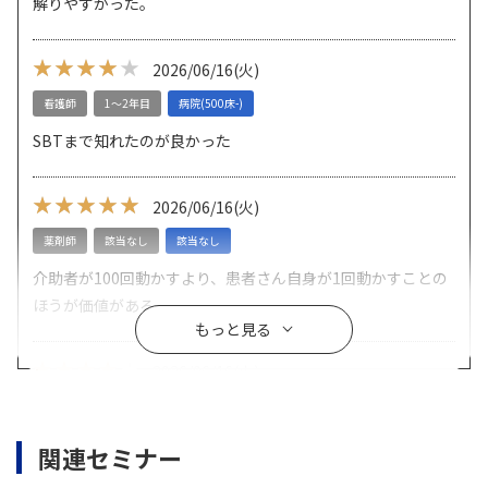
解りやすかった。
★★★★
★★★★★
2026/06/16
(火)
看護師
1～2年目
病院(500床-)
SBTまで知れたのが良かった
★★★★★
★★★★★
2026/06/16
(火)
薬剤師
該当なし
該当なし
介助者が100回動かすより、患者さん自身が1回動かすことの
ほうが価値がある
もっと見る
★★★★
★★★★★
2026/06/16
(火)
医師
該当なし
該当なし
呼吸器管理における多職種連携に有用なセミナーだった。
関連セミナー