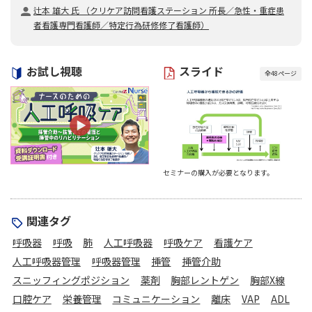
辻本 雄大 氏 （クリケア訪問看護ステーション 所長／急性・重症患
者看護専門看護師／特定行為研修修了看護師）
お試し視聴
スライド
全
48
ページ
セミナーの購入が必要となります。
関連タグ
呼吸器
呼吸
肺
人工呼吸器
呼吸ケア
看護ケア
人工呼吸器管理
呼吸器管理
挿管
挿管介助
スニッフィングポジション
薬剤
胸部レントゲン
胸部X線
口腔ケア
栄養管理
コミュニケーション
離床
VAP
ADL