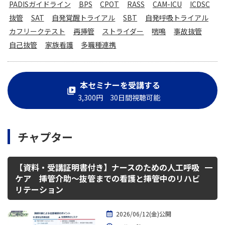
PADISガイドライン
BPS
CPOT
RASS
CAM-ICU
ICDSC
抜管
SAT
自発覚醒トライアル
SBT
自発呼吸トライアル
カフリークテスト
再挿管
ストライダー
喘鳴
事故抜管
自己抜管
家族看護
多職種連携
本セミナーを受講する
3,300円 30日間視聴可能
チャプター
【資料・受講証明書付き】ナースのための人工呼吸
ケア 挿管介助～抜管までの看護と挿管中のリハビ
リテーション
2026/06/12(金)公開