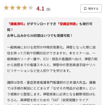
★★★★★
★★★★★
4.1
(9)
「講義資料」
がダウンロードでき
「受講証明書」
も発行可
能！
お申し込みから30日間はいつでも受講可能！
一般病棟における突然の呼吸状態悪化。挿管となった際に自
信を持って介助や初期対応ができますか。本セミナーは、一
般病棟のリーダー層や、ICU・救急の看護師へ向け、挿管介助
から抜管までの看護スキルと、挿管中の意思疎通手段やリハ
ビリテーションなど全人的ケアを学びます。
講師は急性・重症患者看護専門看護師の辻本雄大先生。講義
では手順の解説にとどまらず「なぜその物品が必要か」とい
う根拠から整理します。挿管直後に必須となる観察項目はも
ちろん、再挿管を防ぐための「SAT（自発覚醒トライア