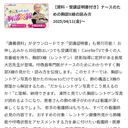
★★★★
★★★★★
2026/06/16
(火)
【資料・受講証明書付き】ナースのた
めの胸部X線の読み方
看護師
6～10年目
病院(200-499床)
2025/04/11(金)～
アセスメントの視点の再確認、知識のアップデートができた
★★★
★★★★★
2026/06/16
(火)
「講義資料」がダウンロードでき「受講証明書」も発行可能！ お
申し込みから30日間はいつでも受講可能！ CareNeTVで多くの人
医師
該当なし
該当なし
気番組を持ち、胸部X線（レントゲン）読影指導に定評がある長尾
わがりやすかった。 時間が少し長い。
大志先生が登場。呼吸器専門医がナースのためにわかりやすく胸
部X線の見かた・読み方を伝授します。 このセミナーでは、胸部レ
ントゲン写真の見かたのHow toだけではなく、肺の構造とX線の
原理から解説するため、“だからレントゲン写真でこう見えるの
か！”と理解、納得できます。 漫然と見ていた胸部レントゲン写真
が読めるようになり、患者さんの肺の様子がわかれば看護が深く
楽しくなるでしょう。 若手の看護師はもちろん、すべての看護師
必見の内容です。 おすすめの対象：レントゲン画像所見から肺機
能や呼吸状態をアセスメントする力を身に付けたい看護師・医療