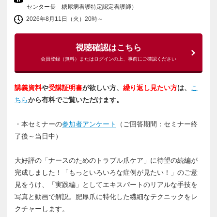
センター長 糖尿病看護特定認定看護師）
2026年8月11日（火）20時～
視聴確認はこちら
会員登録（無料）またはログインの上、事前にご確認ください
講義資料
や
受講証明書
が欲しい方、
繰り返し見たい方
は、
こ
ちら
から有料でご覧いただけます。
・本セミナーの
参加者アンケート
（ご回答期間：セミナー終
了後～当日中）
大好評の「ナースのためのトラブル爪ケア」に待望の続編が
完成しました！「もっといろいろな症例が見たい！」のご意
見をうけ、「実践編」としてエキスパートのリアルな手技を
写真と動画で解説。肥厚爪に特化した繊細なテクニックをレ
クチャーします。