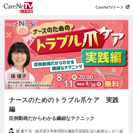
CareNeTVナース
ナースのためのトラブル爪ケア 実践
編
症例動画だからわかる繊細なテクニック
橘 優子 氏（順天堂大学医学部付属順天堂医院 足の疾患センター 副